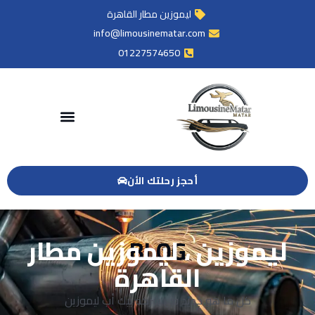
ليموزين مطار القاهرة
info@limousinematar.com
01227574650
أحجز رحلتك الأن
ليموزين ، ليموزين مطار
BLOG
القاهرة
كل ما هو جديد في شركة بيك أب ليموزين