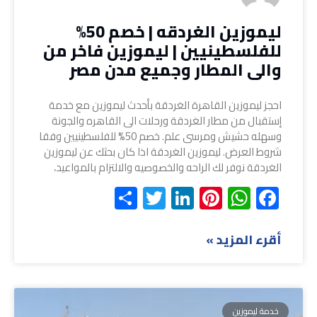
ليموزين الغردقه | خصم 50%
للفلسطينيين | ليموزين فاخر من
والى المطار وجميع مدن مصر
احجز ليموزين القاهرة الغردقة بأحدث ليموزين مع خدمة
إستقبال من مطار الغردقة ورحلات الى القاهره والجونة
وسهله حشيش ومرسى علم. خصم 50% للفلسطينيين وفقا
شروط العرض. ليموزين الغردقة اذا كان بحثك عن ليموزين
الغردقة نوفر لك الراحه والخصوصيه والالتزام بالمواعيد،
Share
Twitter
LinkedIn
Pinterest
WhatsApp
Facebook
أقرء المزيد »
خدمة ليموزين