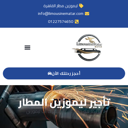
ليموزين مطار القاهرة
info@limousinematar.com
01227574650
أحجز رحلتك الأن
تأجير ليموزين المطار
BLOG
كل ما هو جديد في شركة بيك أب ليموزين