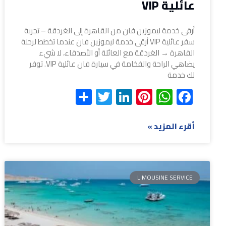
عائلية VIP
أرقى خدمة ليموزين فان من القاهرة إلى الغردقة – تجربة
سفر عائلية VIP أرقى خدمة ليموزين فان عندما تخطط لرحلة
القاهرة → الغردقة مع العائلة أو الأصدقاء، لا شيء
يضاهي الراحة والفخامة في سيارة فان عائلية VIP. توفر
لك خدمة
Share
Twitter
LinkedIn
Pinterest
WhatsApp
Facebook
أقرء المزيد »
LIMOUSINE SERVICE