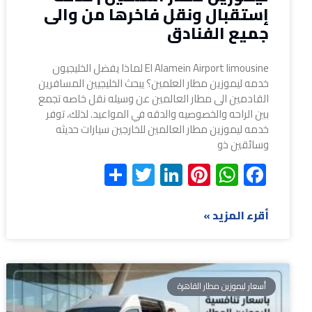
إستقبال ونقل فاخرها من والى
جميع الفنادق
El Alamein Airport limousine لماذا يفضل الخليجيون
خدمه ليموزين مطار العلمين؟ يبحث الخليجيين المسافرين
القادمين الى مطار العالمين عن وسيله نقل خاصه تجمع
بين الراحه والخصوصيه والدقه في المواعيد. لذلك، توفر
خدمه ليموزين مطار العالمين للخارجين سيارات حديثه
وسائقين ذو
Share
Twitter
LinkedIn
Pinterest
WhatsApp
Facebook
أقرء المزيد »
أسعار ليموزين مطار القاهرة