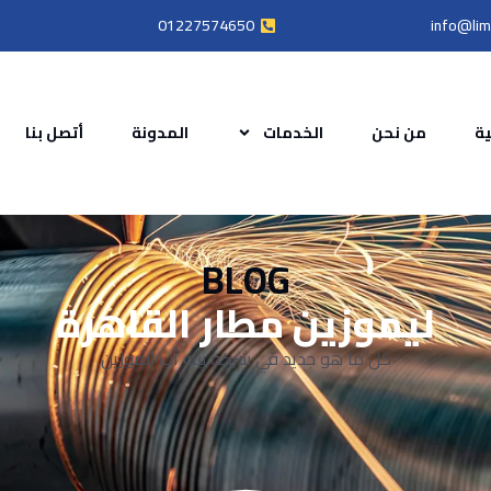
01227574650
info@li
ية
من نحن
الخدمات
المدونة
أتصل بنا
BLOG
ليموزين مطار القاهرة
كل ما هو جديد في شركة بيك أب ليموزين