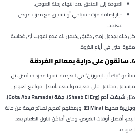
العودة إلى الفندق بعد انتهاء رحلة الغوص.
خيار إضافة مرشد سياحي أو تنسيق مع مدرب غوص
معتمَد.
كل ذلك بجدول زمني دقيق يضمن لك عدم تفويت أي غطسة
مقررة، حتى في أيام الذروة.
4. سائقون على دراية بمعالم الغردقة
سائقو “بيك أب ليموزين” في الغردقة ليسوا مجرد سائقين، بل
مرشدون محليون على معرفة واسعة بأفضل مواقع الغوص
مثل
شيفت آدم (Shaab El Erg)
،
جمّة (Gota Abu Ramada)
،
و
جزيرة محيط (El Mina)
. ويمكنهم تقديم نصائح قيمة عن حالة
البحر، أفضل أوقات الغوص، وحتى أماكن تناول الطعام بعد
العودة.