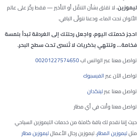
ليموزين
، لا تقلق بشأن التنقّل أو التأخير — فقط ركّز على عالم
الألوان تحت الماء، ودعنا نتولّى الباقي.
احجز خدمتك اليوم، واجعل رحلتك إلى الغردقة تبدأ بلمسة
فخامة… وتنتهي بذكريات لا تُنسى تحت سطح البحر.
تواصل معنا عبر الواتس اب
00201227574650
تواصل الآن عبر
الفيسبوك
تواصل معنا عبر
لينكدان
تواصل معنا وأنت في أي مطار
حيث إننا نقدم لك باقة كاملة من خدمات الليموزين السياحي
مثل
ليموزين المطار
، ليموزين رجال الأعمال
ليموزين مطار