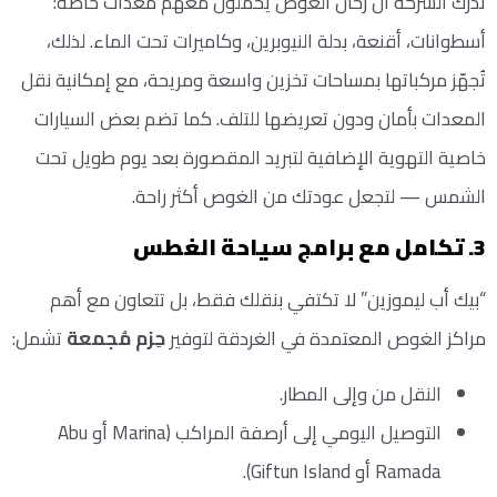
تدرك الشركة أن رحّال الغوص يحملون معهم معدّات خاصة:
أسطوانات، أقنعة، بدلة النيوبرين، وكاميرات تحت الماء. لذلك،
تُجهّز مركباتها بمساحات تخزين واسعة ومريحة، مع إمكانية نقل
المعدات بأمان ودون تعريضها للتلف. كما تضم بعض السيارات
خاصية التهوية الإضافية لتبريد المقصورة بعد يوم طويل تحت
الشمس — لتجعل عودتك من الغوص أكثر راحة.
3. تكامل مع برامج سياحة الغطس
“بيك أب ليموزين” لا تكتفي بنقلك فقط، بل تتعاون مع أهم
مراكز الغوص المعتمدة في الغردقة لتوفير
حِزم مُجمعة
تشمل:
النقل من وإلى المطار.
التوصيل اليومي إلى أرصفة المراكب (Marina أو Abu
Ramada أو Giftun Island).