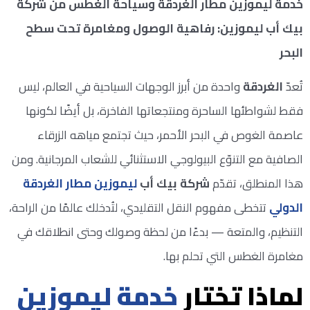
خدمة ليموزين مطار الغردقة وسياحة الغطس من شركة
بيك أب ليموزين: رفاهية الوصول ومغامرة تحت سطح
البحر
تُعدّ
الغردقة
واحدة من أبرز الوجهات السياحية في العالم، ليس
فقط لشواطئها الساحرة ومنتجعاتها الفاخرة، بل أيضًا لكونها
عاصمة الغوص في البحر الأحمر، حيث تجتمع مياهه الزرقاء
الصافية مع التنوّع البيولوجي الاستثنائي للشعاب المرجانية. ومن
هذا المنطلق، تقدّم
شركة بيك أب
ليموزين
مطار الغردقة
الدولي
تتخطى مفهوم النقل التقليدي، لتُدخلك عالمًا من الراحة،
التنظيم، والمتعة — بدءًا من لحظة وصولك وحتى انطلاقك في
مغامرة الغطس التي تحلم بها.
لماذا تختار
خدمة ليموزين