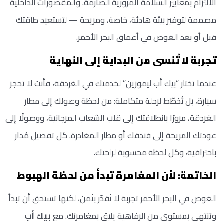
الالتزام بمعايير السلامة المرورية الصارمة. والمقصورات الداخلية
مصممة لتوفير بيئة هادئة، خاصة، ومريحة — لتستعيد طاقتك
قبل أو بعد الغوص في أعماق البحر الأحمر.
تجربة لا تُنسى من البداية إلى النهاية
عندما تختار “بيك أب ليموزين” لخدمتك في الغردقة، فأنت لا تحجز
سيارة، بل تُخطّط لرحلة متكاملة: من لحظة وصولك إلى مطار
الغردقة، مرورًا بانطلاقتك إلى قلب الشعاب المرجانية، ووصولًا إلى
عودتك المريحة إلى فندقك أو مطار المغادرة. كل تفصيل مُدار
باحترافية، وكل لحظة محسوبة لراحتك.
الخاتمة: لأن المغامرة تبدأ من لحظة الهبوط
الغوص في البحر الأحمر تجربة لا تُقدّر بثمن، لكنها تستحق أن تبدأ
وتنتهي بمستوى من الرفاهية يليق بمغامرتك. مع
بيك أب