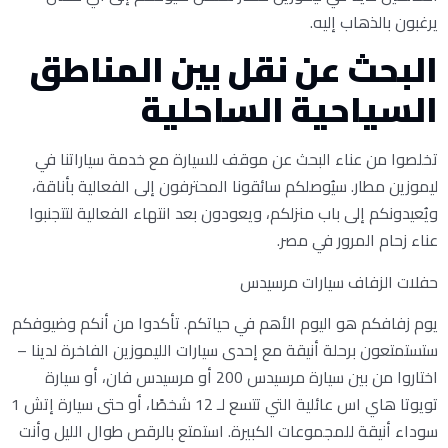
يرغبون بالذهاب إليه.
البحث عن نقل بين المناطق
السياحية الساحلية
تخلصوا من عناء البحث عن موقف للسيارة مع خدمة سياراتنا في
ليموزين مطار. سيُوصلكم سائقونا المحترفون إلى الفعالية بأناقة،
ويُعيدونكم إلى باب منزلكم، ويعودون بعد انتهاء الفعالية لتتجنبوا
عناء زحام المرور في مصر.
حفلات الزفاف سيارات مرسيدس
يوم زفافكم هو اليوم الأهم في حياتكم. تأكدوا من أنكم وضيوفكم
ستستمتعون برحلة أنيقة مع إحدى سيارات الليموزين الفاخرة لدينا –
اختاروا من بين سيارة مرسيدس 200 أو مرسيدس فان، أو سيارة
تويوتا هاي اس عائلية التي تتسع لـ 12 شخصًا، أو حتى سيارة إتش 1
سوداء أنيقة للمجموعات الكبيرة. استمتع بالرقص طوال الليل وأنت