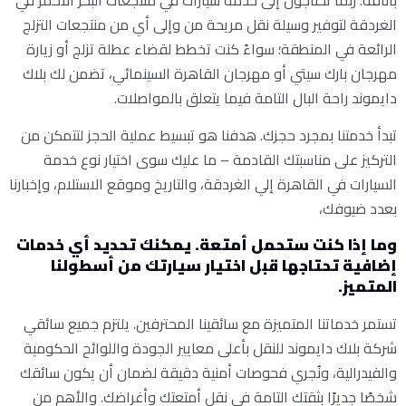
بأناقة. ربما تحتاجون إلى خدمة سيارات في منتجعات البحر الأحمر في
الغردقة لتوفير وسيلة نقل مريحة من وإلى أي من منتجعات التزلج
الرائعة في المنطقة؛ سواءً كنت تخطط لقضاء عطلة تزلج أو زيارة
مهرجان بارك سيتي أو مهرجان القاهرة السينمائي، تضمن لك بلاك
دايموند راحة البال التامة فيما يتعلق بالمواصلات.
تبدأ خدمتنا بمجرد حجزك. هدفنا هو تبسيط عملية الحجز لتتمكن من
التركيز على مناسبتك القادمة – ما عليك سوى اختيار نوع خدمة
السيارات في القاهرة إلي الغردقة، والتاريخ وموقع الاستلام، وإخبارنا
بعدد ضيوفك،
وما إذا كنت ستحمل أمتعة. يمكنك تحديد أي خدمات
إضافية تحتاجها قبل اختيار سيارتك من أسطولنا
المتميز.
تستمر خدماتنا المتميزة مع سائقينا المحترفين. يلتزم جميع سائقي
شركة بلاك دايموند للنقل بأعلى معايير الجودة واللوائح الحكومية
والفيدرالية، ونُجري فحوصات أمنية دقيقة لضمان أن يكون سائقك
شخصًا جديرًا بثقتك التامة في نقل أمتعتك وأغراضك. والأهم من