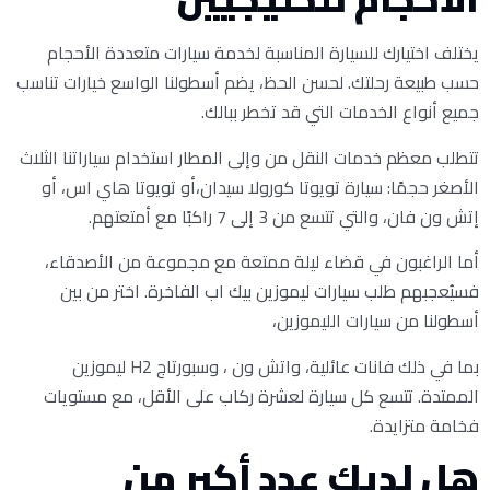
يختلف اختيارك للسيارة المناسبة لخدمة سيارات متعددة الأحجام
حسب طبيعة رحلتك. لحسن الحظ، يضم أسطولنا الواسع خيارات تناسب
جميع أنواع الخدمات التي قد تخطر ببالك.
تتطلب معظم خدمات النقل من وإلى المطار استخدام سياراتنا الثلاث
الأصغر حجمًا: سيارة تويوتا كورولا سيدان،أو تويوتا هاي اس، أو
إتش ون فان، والتي تتسع من 3 إلى 7 راكبًا مع أمتعتهم.
أما الراغبون في قضاء ليلة ممتعة مع مجموعة من الأصدقاء،
فسيُعجبهم طلب سيارات ليموزين بيك اب الفاخرة. اختر من بين
أسطولنا من سيارات الليموزين،
بما في ذلك فانات عائلية، واتش ون ، وسبورتاج H2 ليموزين
الممتدة. تتسع كل سيارة لعشرة ركاب على الأقل، مع مستويات
فخامة متزايدة.
هل لديك عدد أكبر من