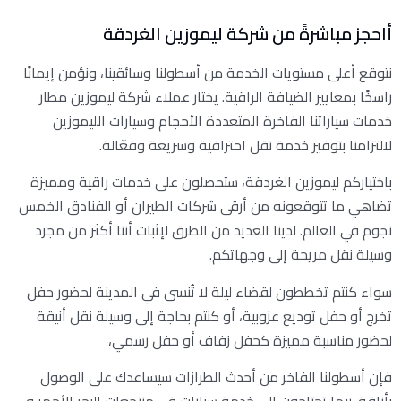
أاحجز مباشرةً من شركة ليموزين الغردقة
نتوقع أعلى مستويات الخدمة من أسطولنا وسائقينا، ونؤمن إيمانًا
راسخًا بمعايير الضيافة الراقية. يختار عملاء شركة ليموزين مطار
خدمات سياراتنا الفاخرة المتعددة الأحجام وسيارات الليموزين
لالتزامنا بتوفير خدمة نقل احترافية وسريعة وفعّالة.
باختياركم ليموزين الغردقة، ستحصلون على خدمات راقية ومميزة
تضاهي ما تتوقعونه من أرقى شركات الطيران أو الفنادق الخمس
نجوم في العالم. لدينا العديد من الطرق لإثبات أننا أكثر من مجرد
وسيلة نقل مريحة إلى وجهاتكم.
سواء كنتم تخططون لقضاء ليلة لا تُنسى في المدينة لحضور حفل
تخرج أو حفل توديع عزوبية، أو كنتم بحاجة إلى وسيلة نقل أنيقة
لحضور مناسبة مميزة كحفل زفاف أو حفل رسمي،
فإن أسطولنا الفاخر من أحدث الطرازات سيساعدك على الوصول