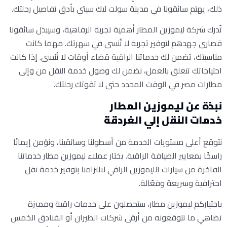
ذلك، يهتم سائقونا في مدينة سولت ليك سيتي بأدق تفاصيل رحلتك.
تُدرك شركة ليموزين المطار أهمية تجربة الرفاهية، وسيبذل سائقونا
قصارى جهدهم لتوفير تجربة لا تُنسى في سهرتك. مهما كانت
مناسبتك، تضمن لك خدماتنا الراقية قضاء أوقات لا تُنسى. إذا كانت
احتياجاتك تتعلق بالعمل، نضمن لك وصول خدمة النقل من وإلى
مطارات مصر في الوقت المحدد حتى لا تفوتك رحلتك.
نبذة عن ليموزين المطار
خدمات النقل إلي الغردقة
نتوقع أعلى مستويات الخدمة من أسطولنا وسائقينا، ونؤمن إيمانًا
راسخًا بمعايير الضيافة الراقية. يختار عملاء ليموزين مطار خدماتنا
الفاخرة من سيارات الليموزين الراقي لالتزامنا بتوفير خدمة نقل
احترافية وسريعة وفعّالة.
باختياركم ليموزين مطار، ستحصلون على خدمات راقية ومميزة
تضاهي ما تتوقعونه من أرقى شركات الطيران أو الفنادق الخمس