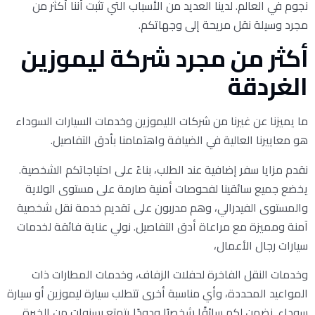
نجوم في العالم. لدينا العديد من الأسباب التي تثبت أننا أكثر من
مجرد وسيلة نقل مريحة إلى وجهاتكم.
أكثر من مجرد شركة ليموزين
الغردقة
ما يميزنا عن غيرنا من شركات الليموزين وخدمات السيارات السوداء
هو معاييرنا العالية في الضيافة واهتمامنا بأدق التفاصيل.
نقدم مزايا سفر إضافية عند الطلب، بناءً على احتياجاتكم الشخصية.
يخضع جميع سائقينا لفحوصات أمنية صارمة على مستوى الولاية
والمستوى الفيدرالي، وهم مدربون على تقديم خدمة نقل شخصية
آمنة ومميزة مع مراعاة أدق التفاصيل. نولي عناية فائقة لخدمات
سيارات رجال الأعمال،
وخدمات النقل الفاخرة لحفلات الزفاف، وخدمات المطارات ذات
المواعيد المحددة، وأي مناسبة أخرى تتطلب سيارة ليموزين أو سيارة
سوداء. نضمن لكم سائقًا شخصيًا ودودًا يتمتع بسنوات من الخبرة